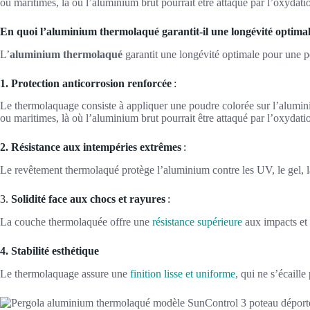
ou maritimes, là où l’aluminium brut pourrait être attaqué par l’oxydati
En quoi l’aluminium thermolaqué garantit-il une longévité optimal
L’
aluminium thermolaqué
garantit une longévité optimale pour une p
1. Protection anticorrosion renforcée
:
Le thermolaquage consiste à appliquer une poudre colorée sur l’alumini
ou maritimes, là où l’aluminium brut pourrait être attaqué par l’oxydati
2. Résistance aux intempéries extrêmes
:
Le revêtement thermolaqué protège l’aluminium contre les UV, le gel, la 
3.
Solidité face aux chocs et rayures
:
La couche thermolaquée offre une
résistance
supérieure
aux impacts et r
4. Stabilité esthétique
Le thermolaquage assure une
finition lisse et uniforme
, qui ne s’écaill