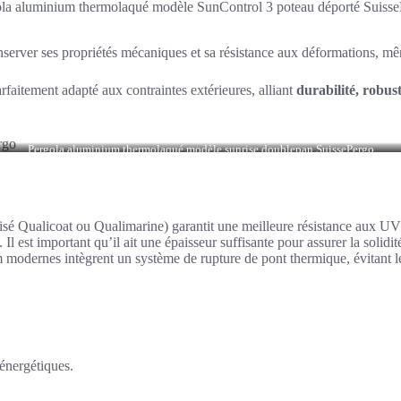
la aluminium thermolaqué modèle SunControl 3 poteau déporté Suiss
conserver ses propriétés mécaniques et sa résistance aux déformations,
aitement adapté aux contraintes extérieures, alliant
durabilité, robust
Pergola aluminium thermolaqué modèle sunrise doublepan SuissePergo
isé Qualicoat ou Qualimarine) garantit une meilleure résistance aux UV 
Il est important qu’il ait une épaisseur suffisante pour assurer la solidité
modernes intègrent un système de rupture de pont thermique, évitant le
énergétiques.