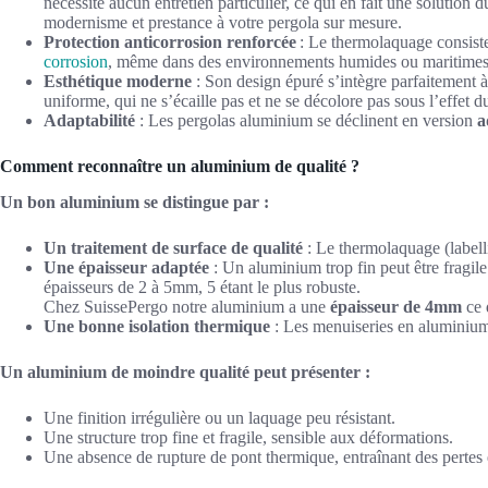
nécessite aucun entretien particulier, ce qui en fait une solution 
modernisme et prestance à votre pergola sur mesure.
Protection anticorrosion renforcée
: Le thermolaquage consiste
corrosion
, même dans des environnements humides ou maritimes, 
Esthétique moderne
: Son design épuré s’intègre parfaitement à
uniforme, qui ne s’écaille pas et ne se décolore pas sous l’effet 
Adaptabilité
: Les pergolas aluminium se déclinent en version
a
Comment reconnaître un aluminium de qualité ?
Un bon aluminium se distingue par :
Un traitement de surface de qualité
: Le thermolaquage (labell
Une épaisseur adaptée
: Un aluminium trop fin peut être fragile.
épaisseurs de 2 à 5mm, 5 étant le plus robuste.
Chez SuissePergo notre aluminium a une
épaisseur de 4mm
ce 
Une bonne isolation thermique
: Les menuiseries en aluminium 
Un aluminium de moindre qualité peut présenter :
Une finition irrégulière ou un laquage peu résistant.
Une structure trop fine et fragile, sensible aux déformations.
Une absence de rupture de pont thermique, entraînant des pertes 