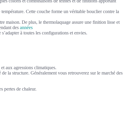
ples coloris et combinaisons de teintes et de finitions apportant
 température. Cette couche forme un véritable bouclier contre la
re maison. De plus, le thermolaquage assure une finition lisse et
pendant des
années
r s’adapter à toutes les configurations et envies.
et aux agressions climatiques.
dité de la structure. Généralement vous retrouverez sur le marché des
s pertes de chaleur.