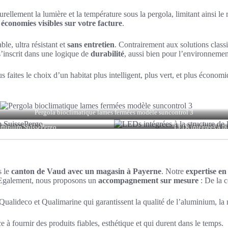
urellement la lumière et la température sous la pergola, limitant ainsi le 
s
économies visibles sur votre facture
.
le, ultra résistant et
sans entretien
. Contrairement aux solutions class
s’inscrit dans une logique de
durabilité
, aussi bien pour l’environnemen
us faites le choix d’un habitat plus intelligent, plus vert, et plus écon
Pergola bioclimatique lames fermées modèle suncontrol 3
luminium SuissePergo
LEDs intégrées à la
 le
canton de Vaud avec un magasin à Payerne
. Notre
expertise e
t. Egalement, nous proposons un
accompagnement sur mesure
: De la c
ualideco et Qualimarine qui garantissent la qualité de l’aluminium, la 
 à fournir des produits fiables, esthétique et qui durent dans le temps.