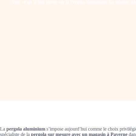
Tout ce qu’il faut savoir sur la Pergola aluminium. La solution i
La
pergola aluminium
s’impose aujourd’hui comme le choix privilégié 
spécialiste de la
pergola sur mesure avec un magasin à Payerne
dan