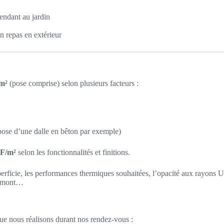
endant au jardin
n repas en extérieur
m²
(pose comprise) selon plusieurs facteurs :
pose d’une dalle en bêton par exemple)
HF/m²
selon les fonctionnalités et finitions.
perficie, les performances thermiques souhaitées, l’opacité aux rayons UV
n amont…
que nous réalisons durant nos rendez-vous :