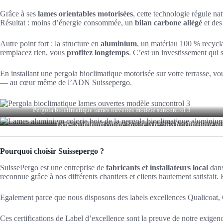
Grâce à ses
lames orientables motorisées
, cette technologie régule nat
Résultat : moins d’énergie consommée, un
bilan carbone allégé
et de
Autre point fort : la structure en
aluminium
, un matériau 100 % recyclab
remplacez rien, vous
profitez longtemps
. C’est un investissement qui 
En installant une pergola bioclimatique motorisée sur votre terrasse, vo
— au cœur même de l’ADN Suissepergo.
Pergola bioclimatique lames ouvertes modèle suncontrol 3
Lames aluminium colorie bois de la pergola bioclimatique a
Pourquoi choisir Suissepergo ?
SuissePergo est une entreprise de
fabricants et installateurs local
dans
reconnue grâce à nos différents chantiers et clients hautement satisfai
Egalement parce que nous disposons des labels excellences Qualicoat, Q
Ces certifications de Label d’excellence sont la preuve de notre exigence