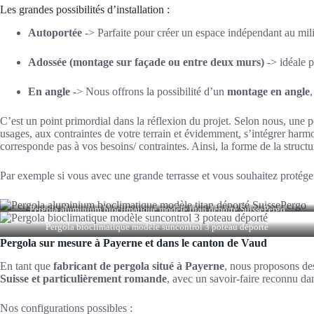
Les grandes possibilités d’installation :
Autoportée
-> Parfaite pour créer un espace indépendant au mili
Adossée (montage sur façade ou entre deux murs)
-> idéale p
En angle
-> Nous offrons la possibilité d’un
montage en angle
C’est un point primordial dans la réflexion du projet. Selon nous, une 
usages, aux contraintes de votre terrain et évidemment, s’intégrer harm
corresponde pas à vos besoins/ contraintes. Ainsi, la forme de la struct
Par exemple si vous avec une grande terrasse et vous souhaitez protéger
Pergola aluminium bioclimatique modèle titan déporté SuissePergo
Pergola bioclimatique modèle suncontrol 3 poteau déporté
Pergola sur mesure à Payerne et dans le canton de Vaud
En tant que
fabricant de pergola situé à Payerne
, nous proposons des
Suisse et particulièrement romande
, avec un savoir-faire reconnu da
Nos configurations possibles :