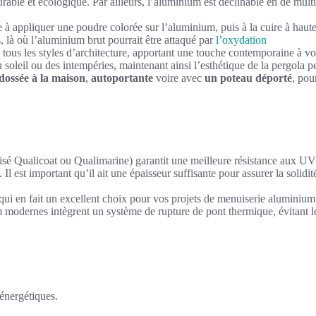
durable et écologique. Par ailleurs, l’aluminium est déclinable en de multi
 à appliquer une poudre colorée sur l’aluminium, puis à la cuire à haute
là où l’aluminium brut pourrait être attaqué par
l’oxydation
 tous les styles d’architecture, apportant une touche contemporaine à vot
du soleil ou des intempéries, maintenant ainsi l’esthétique de la pergola 
dossée à la maison
,
autoportante
voire avec
un poteau déporté
, pou
isé Qualicoat ou Qualimarine) garantit une meilleure résistance aux UV 
 Il est important qu’il ait une épaisseur suffisante pour assurer la soli
qui en fait un excellent choix pour vos projets de menuiserie aluminium
modernes intègrent un système de rupture de pont thermique, évitant le
énergétiques.