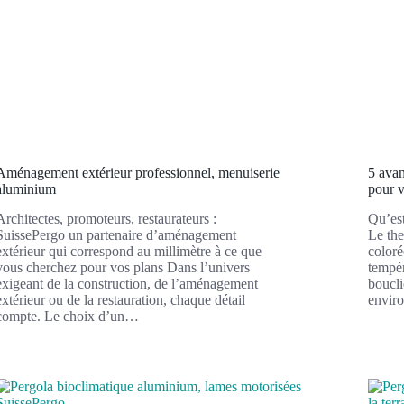
Aménagement extérieur professionnel, menuiserie
5 ava
aluminium
pour v
Architectes, promoteurs, restaurateurs :
Qu’est
SuissePergo un partenaire d’aménagement
Le the
extérieur qui correspond au millimètre à ce que
coloré
vous cherchez pour vos plans Dans l’univers
tempér
exigeant de la construction, de l’aménagement
boucli
extérieur ou de la restauration, chaque détail
envir
compte. Le choix d’un…