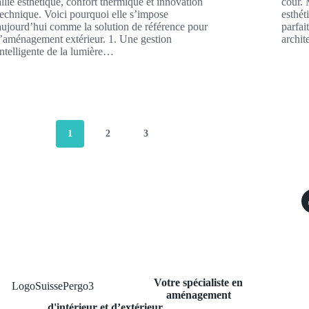
allie esthétique, confort thermique et innovation
cour. 
technique. Voici pourquoi elle s’impose
esthét
aujourd’hui comme la solution de référence pour
parfai
l’aménagement extérieur. 1. Une gestion
archit
intelligente de la lumière…
1
2
3
Votre spécialiste en
aménagement
d'intérieur et d’extérieur