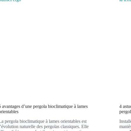
5 avantages d’une pergola bioclimatique à lames
4 ast
orientables
pergol
La pergola bioclimatique à lames orientables est
Instal
l’évolution naturelle des pergolas classiques. Elle
manièr